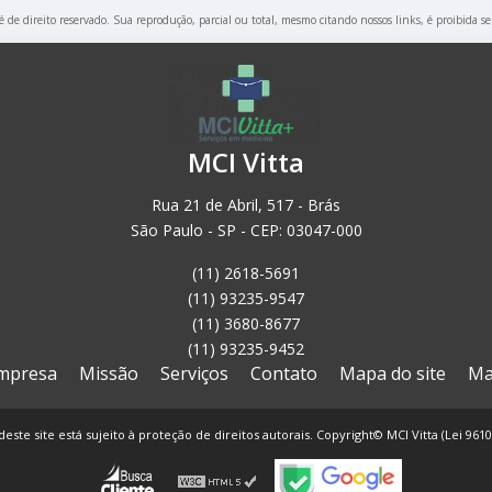
 é de direito reservado. Sua reprodução, parcial ou total, mesmo citando nossos links, é proibida s
MCI Vitta
Rua 21 de Abril, 517 - Brás
São Paulo - SP - CEP: 03047-000
(11) 2618-5691
(11) 93235-9547
(11) 3680-8677
(11) 93235-9452
mpresa
Missão
Serviços
Contato
Mapa do site
Ma
deste site está sujeito à proteção de direitos autorais. Copyright© MCI Vitta (Lei 961