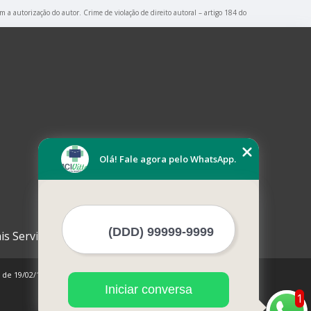
em a autorização do autor. Crime de violação de direito autoral – artigo 184 do
Olá! Fale agora pelo WhatsApp.
is Serviços
0 de 19/02/1998)
Iniciar conversa
1