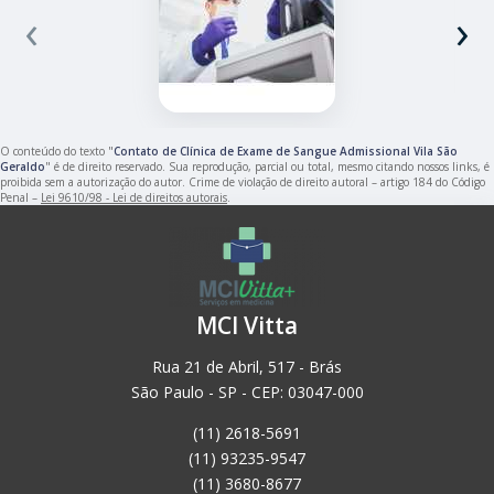
‹
›
O conteúdo do texto "
Contato de Clínica de Exame de Sangue Admissional Vila São
Geraldo
" é de direito reservado. Sua reprodução, parcial ou total, mesmo citando nossos links, é
proibida sem a autorização do autor. Crime de violação de direito autoral – artigo 184 do Código
Penal –
Lei 9610/98 - Lei de direitos autorais
.
MCI Vitta
Rua 21 de Abril, 517 - Brás
São Paulo - SP - CEP: 03047-000
(11) 2618-5691
(11) 93235-9547
(11) 3680-8677