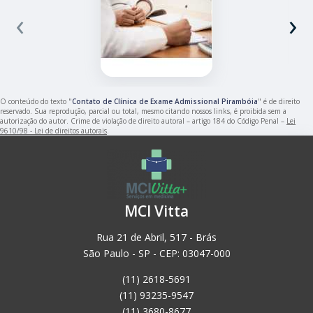
‹
›
O conteúdo do texto "
Contato de Clínica de Exame Admissional Pirambóia
" é de direito
reservado. Sua reprodução, parcial ou total, mesmo citando nossos links, é proibida sem a
autorização do autor. Crime de violação de direito autoral – artigo 184 do Código Penal –
Lei
9610/98 - Lei de direitos autorais
.
MCI Vitta
Rua 21 de Abril, 517 - Brás
São Paulo - SP - CEP: 03047-000
(11) 2618-5691
(11) 93235-9547
(11) 3680-8677