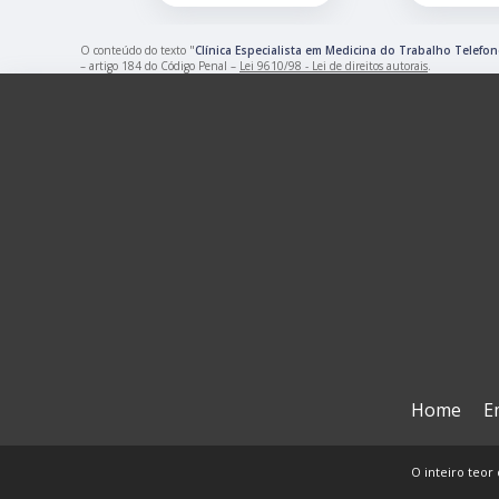
O conteúdo do texto "
Clínica Especialista em Medicina do Trabalho Telefo
– artigo 184 do Código Penal –
Lei 9610/98 - Lei de direitos autorais
.
Home
E
O inteiro teor 