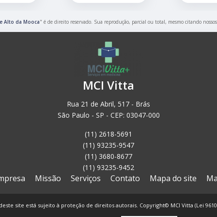
ne Alto da Mooca
" é de direito reservado. Sua reprodução, parcial ou total, mesmo citando nossos
MCI Vitta
Rua 21 de Abril, 517 - Brás
São Paulo - SP - CEP: 03047-000
(11) 2618-5691
(11) 93235-9547
(11) 3680-8677
(11) 93235-9452
mpresa
Missão
Serviços
Contato
Mapa do site
Ma
deste site está sujeito à proteção de direitos autorais. Copyright© MCI Vitta (Lei 961