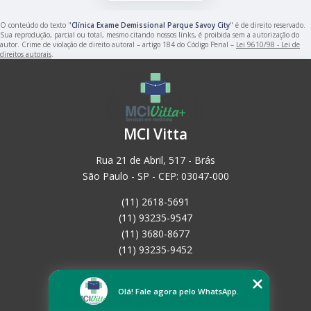
O conteúdo do texto "
Clínica Exame Demissional Parque Savoy City
" é de direito reservado.
Sua reprodução, parcial ou total, mesmo citando nossos links, é proibida sem a autorização do
autor. Crime de violação de direito autoral – artigo 184 do Código Penal –
Lei 9610/98 - Lei de
direitos autorais
.
MCI Vitta
Rua 21 de Abril, 517 - Brás
São Paulo - SP - CEP: 03047-000
(11) 2618-5691
(11) 93235-9547
(11) 3680-8677
(11) 93235-9452
Home
Empresa
Olá! Fale agora pelo WhatsApp.
Missão