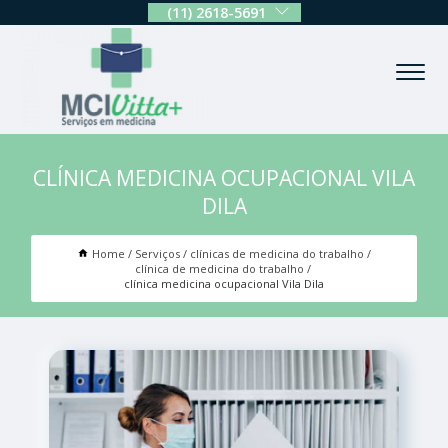
(11) 2618-5691
CLÍNICA MEDICINA OCUPACIONAL VILA
DILA
Home
Serviços
clínicas de medicina do trabalho
clínica de medicina do trabalho
clínica medicina ocupacional Vila Dila