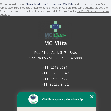
O conteúdo do texto "
Clínica Medicina Ocupacional Vila Dila
" é de direito reservado. Sua
reprodução, parcial ou total, mesmo citando nossos links, é proibida sem a autorização do autor.
Crime de violação de direito autoral – artigo 184 do Código Penal –
Lei 9610/98 - Lei de direitos
autorais
.
MCI Vitta
Rua 21 de Abril, 517 - Brás
São Paulo - SP - CEP: 03047-000
(11) 2618-5691
(11) 93235-9547
(11) 3680-8677
(11) 93235-9452
Home
Empresa
Olá! Fale agora pelo WhatsApp.
Missão
Serviços