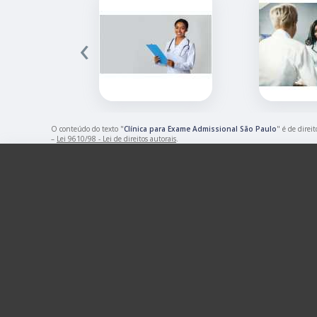
‹
O conteúdo do texto "
Clínica para Exame Admissional São Paulo
" é de direi
–
Lei 9610/98 - Lei de direitos autorais
.