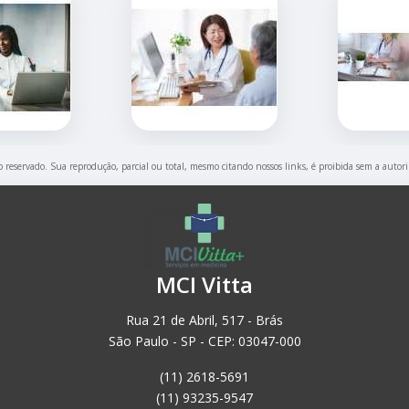
to reservado. Sua reprodução, parcial ou total, mesmo citando nossos links, é proibida sem a autor
MCI Vitta
Rua 21 de Abril, 517 - Brás
São Paulo - SP - CEP: 03047-000
(11) 2618-5691
(11) 93235-9547