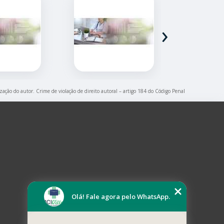
›
ização do autor. Crime de violação de direito autoral – artigo 184 do Código Penal
Olá! Fale agora pelo WhatsApp.