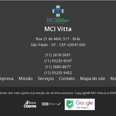
MCI Vitta
Rua 21 de Abril, 517 - Brás
São Paulo - SP - CEP: 03047-000
(11) 2618-5691
(11) 93235-9547
(11) 3680-8677
(11) 93235-9452
mpresa
Missão
Serviços
Contato
Mapa do site
Ma
deste site está sujeito à proteção de direitos autorais. Copyright© MCI Vitta (Lei 961