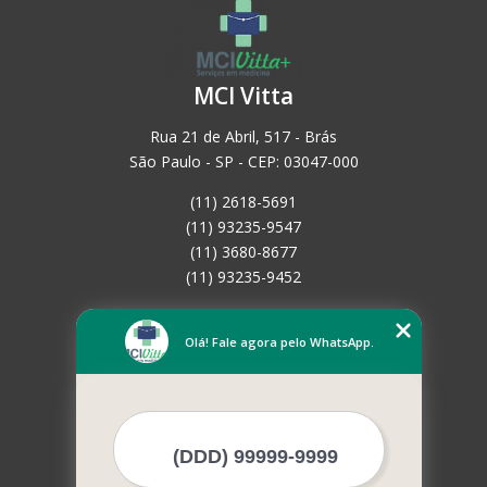
MCI Vitta
Rua 21 de Abril, 517 - Brás
São Paulo - SP - CEP: 03047-000
(11) 2618-5691
(11) 93235-9547
(11) 3680-8677
(11) 93235-9452
Home
Empresa
Olá! Fale agora pelo WhatsApp.
Missão
Serviços
Contato
Mapa do site
Mais Serviços