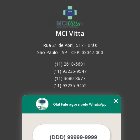
MCI Vitta
Rua 21 de Abril, 517 - Brás
São Paulo - SP - CEP: 03047-000
(11) 2618-5691
(11) 93235-9547
(11) 3680-8677
(11) 93235-9452
Home
Empresa
Olá! Fale agora pelo WhatsApp.
Missão
Serviços
Contato
Mapa do site