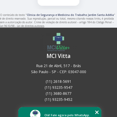
O conteúdo do texto "
Clínica de Segurança e Medicina do Trabalho Jardim Santa Adélia
"
é de direito reservado. Sua reprodução, parcial ou total, mesmo citando nossos links, é proibida
sem a autorização do autor. Crime de violação de direito autoral – artigo 184 do Código Penal –
Lei 9610/98 - Lei de direitos autorais
.
MCI Vitta
Rua 21 de Abril, 517 - Brás
São Paulo - SP - CEP: 03047-000
(11) 2618-5691
(11) 93235-9547
(11) 3680-8677
(11) 93235-9452
Home
Empresa
Olá! Fale agora pelo WhatsApp.