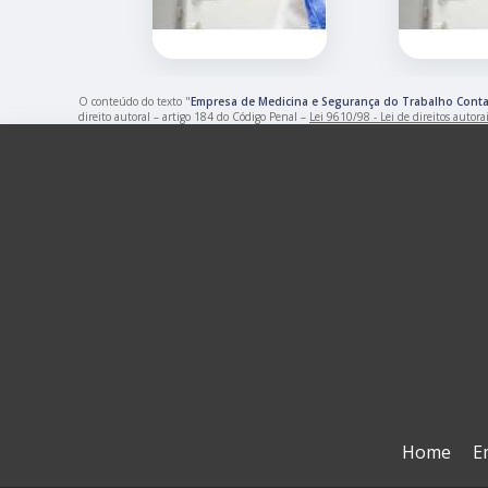
O conteúdo do texto "
Empresa de Medicina e Segurança do Trabalho Conta
direito autoral – artigo 184 do Código Penal –
Lei 9610/98 - Lei de direitos autora
Home
E