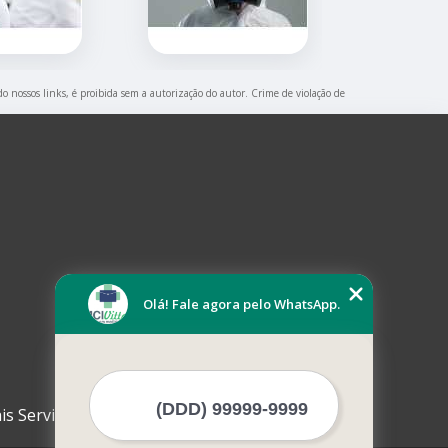
do nossos links, é proibida sem a autorização do autor. Crime de violação de
Olá! Fale agora pelo WhatsApp.
is Serviços