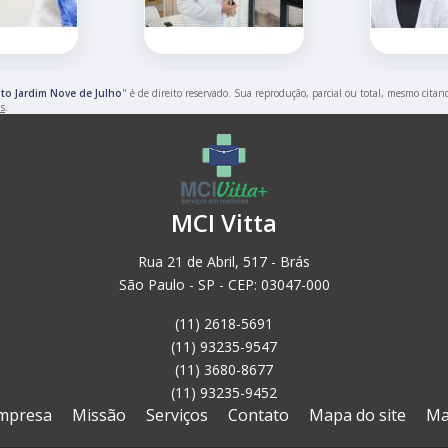
to Jardim Nove de Julho
" é de direito reservado. Sua reprodução, parcial ou total, mesmo citan
is
.
MCI Vitta
Rua 21 de Abril, 517 - Brás
São Paulo - SP - CEP: 03047-000
(11) 2618-5691
(11) 93235-9547
(11) 3680-8677
(11) 93235-9452
mpresa
Missão
Serviços
Contato
Mapa do site
Ma