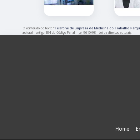
O conteúdo do texto "
Telefone de Empresa de Medicina do Trabalho Parq
autoral – artigo 184 do Código Penal –
Lei 9610/98 - Lei de direitos autorais
.
Home
E