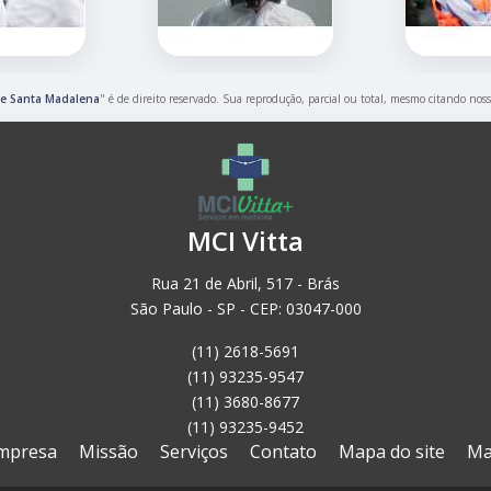
ue Santa Madalena
" é de direito reservado. Sua reprodução, parcial ou total, mesmo citando noss
MCI Vitta
Rua 21 de Abril, 517 - Brás
São Paulo - SP - CEP: 03047-000
(11) 2618-5691
(11) 93235-9547
(11) 3680-8677
(11) 93235-9452
mpresa
Missão
Serviços
Contato
Mapa do site
Ma