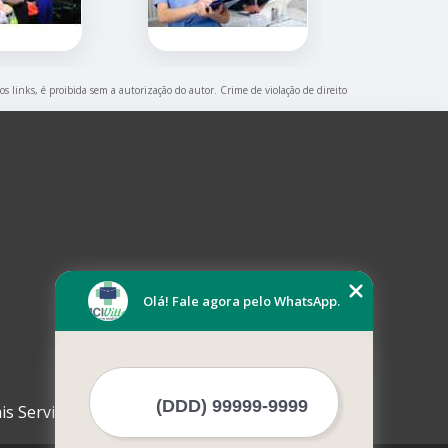
os links, é proibida sem a autorização do autor. Crime de violação de direito
Olá! Fale agora pelo WhatsApp.
is Serviços