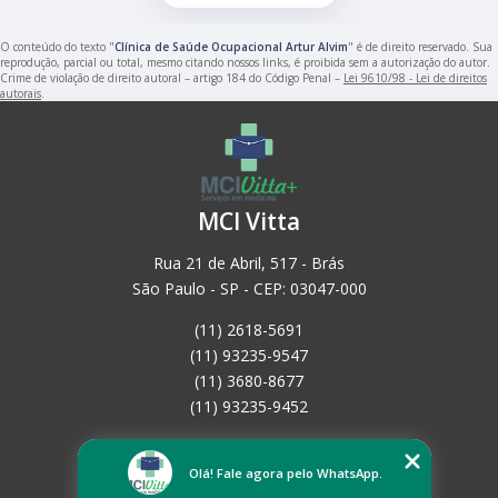
O conteúdo do texto "
Clínica de Saúde Ocupacional Artur Alvim
" é de direito reservado. Sua
reprodução, parcial ou total, mesmo citando nossos links, é proibida sem a autorização do autor.
Crime de violação de direito autoral – artigo 184 do Código Penal –
Lei 9610/98 - Lei de direitos
autorais
.
MCI Vitta
Rua 21 de Abril, 517 - Brás
São Paulo - SP - CEP: 03047-000
(11) 2618-5691
(11) 93235-9547
(11) 3680-8677
(11) 93235-9452
Home
Empresa
Olá! Fale agora pelo WhatsApp.