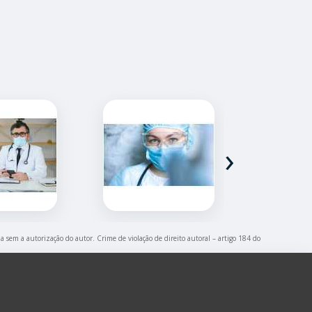
›
da sem a autorização do autor. Crime de violação de direito autoral – artigo 184 do