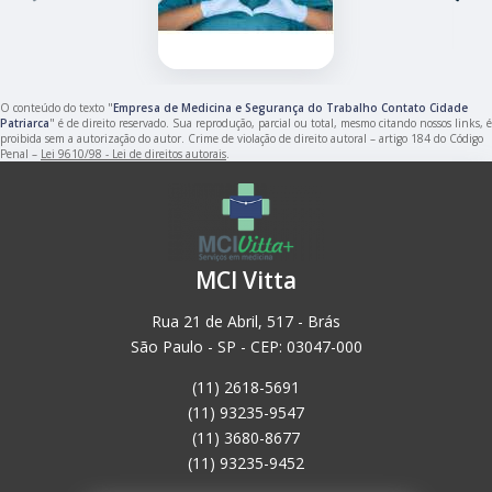
O conteúdo do texto "
Empresa de Medicina e Segurança do Trabalho Contato Cidade
Patriarca
" é de direito reservado. Sua reprodução, parcial ou total, mesmo citando nossos links, é
proibida sem a autorização do autor. Crime de violação de direito autoral – artigo 184 do Código
Penal –
Lei 9610/98 - Lei de direitos autorais
.
MCI Vitta
Rua 21 de Abril, 517 - Brás
São Paulo - SP - CEP: 03047-000
(11) 2618-5691
(11) 93235-9547
(11) 3680-8677
(11) 93235-9452