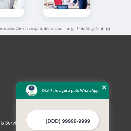
ão do autor. Crime de violação de direito autoral – artigo 184 do Código Penal –
Lei
Olá! Fale agora pelo WhatsApp.
is Serviços