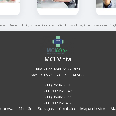
eservado. Sua reprodução, parcial ou total, mesmo citando nossos links, é proibida sem a autorizaç
MCI Vitta
Rua 21 de Abril, 517 - Brás
São Paulo - SP - CEP: 03047-000
(11) 2618-5691
(11) 93235-9547
(11) 3680-8677
(11) 93235-9452
mpresa
Missão
Serviços
Contato
Mapa do site
Ma