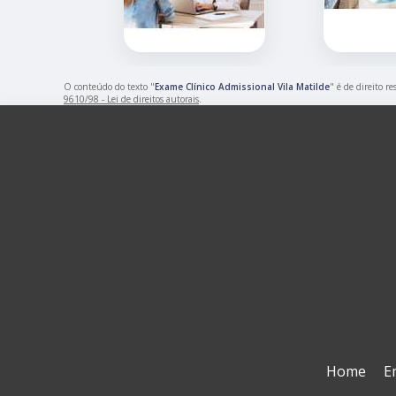
O conteúdo do texto "
Exame Clínico Admissional Vila Matilde
" é de direito r
9610/98 - Lei de direitos autorais
.
Home
E