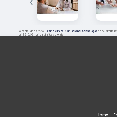
‹
O conteúdo do texto "
Exame Clínico Admissional Consolação
" é de direito r
Lei 9610/98 - Lei de direitos autorais
.
Home
E