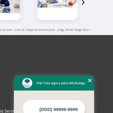
›
ão do autor. Crime de violação de direito autoral – artigo 184 do Código Penal –
Olá! Fale agora pelo WhatsApp.
is Serviços