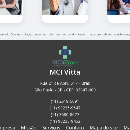
eservado. Sua reprodução, parcial ou total, mesmo citando nossos links, é proibida sem a autorizaç
MCI Vitta
Rua 21 de Abril, 517 - Brás
São Paulo - SP - CEP: 03047-000
(11) 2618-5691
(11) 93235-9547
(11) 3680-8677
(11) 93235-9452
mpresa
Missão
Serviços
Contato
Mapa do site
Ma