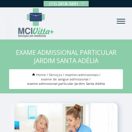
(11) 2618-5691
EXAME ADMISSIONAL PARTICULAR
JARDIM SANTA ADÉLIA
Home
Serviços
exames admissionais
exame de sangue admissional
exame admissional particular Jardim Santa Adélia