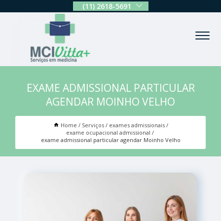
(11) 2618-5691
EXAME ADMISSIONAL PARTICULAR
AGENDAR MOINHO VELHO
Home
Serviços
exames admissionais
exame ocupacional admissional
exame admissional particular agendar Moinho Velho