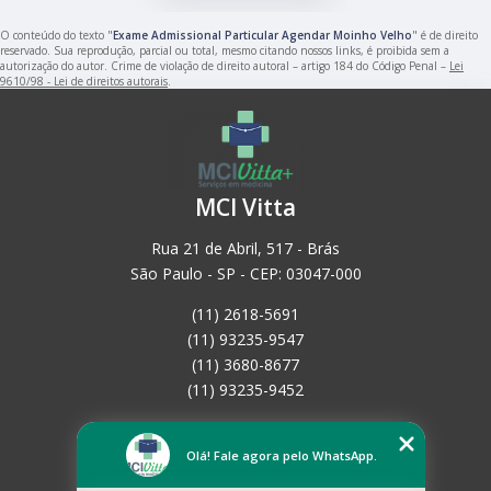
O conteúdo do texto "
Exame Admissional Particular Agendar Moinho Velho
" é de direito
reservado. Sua reprodução, parcial ou total, mesmo citando nossos links, é proibida sem a
autorização do autor. Crime de violação de direito autoral – artigo 184 do Código Penal –
Lei
9610/98 - Lei de direitos autorais
.
MCI Vitta
Rua 21 de Abril, 517 - Brás
São Paulo - SP - CEP: 03047-000
(11) 2618-5691
(11) 93235-9547
(11) 3680-8677
(11) 93235-9452
Home
Empresa
Olá! Fale agora pelo WhatsApp.
Missão