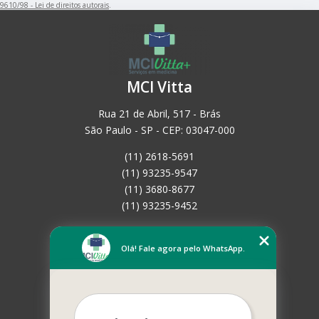
9610/98 - Lei de direitos autorais
.
MCI Vitta
Rua 21 de Abril, 517 - Brás
São Paulo - SP - CEP: 03047-000
(11) 2618-5691
(11) 93235-9547
(11) 3680-8677
(11) 93235-9452
Home
Empresa
Olá! Fale agora pelo WhatsApp.
Missão
Serviços
Contato
Mapa do site