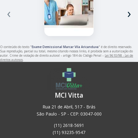
‹
›
O conteúdo do texto "
Exame Demissional Marcar Vila Aricanduva
" é de direito reservado.
Sua reprodução, parcial ou total, mesmo citando nossos links, é proibida sem a autorização do
autor. Crime de violação de direito autoral – artigo 184 do Código Penal –
Lei 9610/98 - Lei de
direitos autorais
.
MCI Vitta
Rua 21 de Abril, 517 - Brás
São Paulo - SP - CEP: 03047-000
(11) 2618-5691
(11) 93235-9547