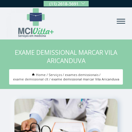
(11) 2618-5691
EXAME DEMISSIONAL MARCAR VILA
ARICANDUVA
Home
Serviços
exames demissionais
exame demissional clt
exame demissional marcar Vila Aricanduva