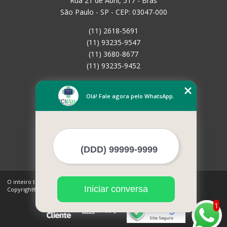
Rua 21 de Abril, 517 - Brás
São Paulo - SP - CEP: 03047-000
(11) 2618-5691
(11) 93235-9547
(11) 3680-8677
(11) 93235-9452
Home
Empresa
Olá! Fale agora pelo WhatsApp.
Missão
Serviços
Contato
Mapa do site
Mais Serviços
O inteiro teor deste site está sujeito à proteção de direitos autorais.
Iniciar conversa
Copyright© MCI Vitta (Lei 9610 de 19/02/1998)
1