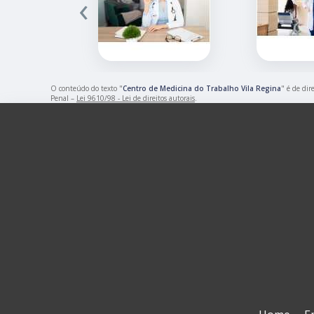
‹
O conteúdo do texto "
Centro de Medicina do Trabalho Vila Regina
" é de dir
Penal –
Lei 9610/98 - Lei de direitos autorais
.