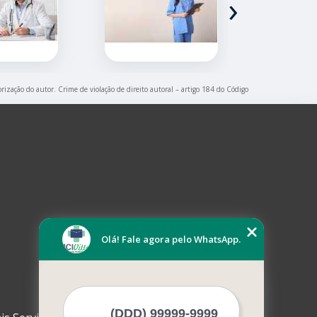
›
orização do autor. Crime de violação de direito autoral – artigo 184 do Código
Olá! Fale agora pelo WhatsApp.