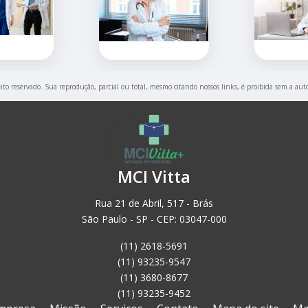
eito reservado. Sua reprodução, parcial ou total, mesmo citando nossos links, é proibida sem a aut
MCI Vitta
Rua 21 de Abril, 517 - Brás
São Paulo - SP - CEP: 03047-000
(11) 2618-5691
(11) 93235-9547
(11) 3680-8677
(11) 93235-9452