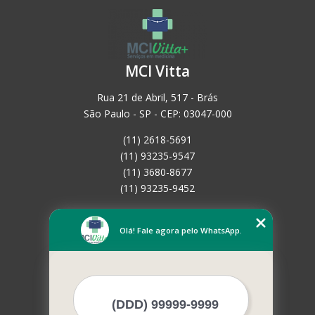
MCI Vitta
Rua 21 de Abril, 517 - Brás
São Paulo - SP - CEP: 03047-000
(11) 2618-5691
(11) 93235-9547
(11) 3680-8677
(11) 93235-9452
Home
Empresa
Olá! Fale agora pelo WhatsApp.
Missão
Serviços
Contato
Mapa do site
Mais Serviços