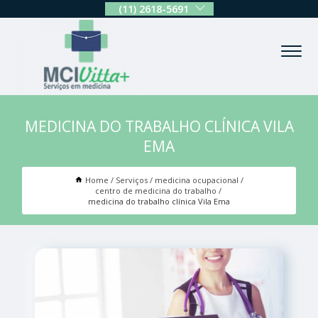
(11) 2618-5691
MEDICINA DO TRABALHO CLÍNICA VILA
EMA
Home
Serviços
medicina ocupacional
centro de medicina do trabalho
medicina do trabalho clínica Vila Ema