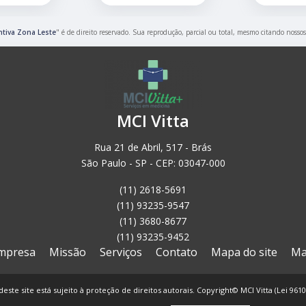
ntiva Zona Leste
" é de direito reservado. Sua reprodução, parcial ou total, mesmo citando nossos
MCI Vitta
Rua 21 de Abril, 517 - Brás
São Paulo - SP - CEP: 03047-000
(11) 2618-5691
(11) 93235-9547
(11) 3680-8677
(11) 93235-9452
mpresa
Missão
Serviços
Contato
Mapa do site
Ma
deste site está sujeito à proteção de direitos autorais. Copyright© MCI Vitta (Lei 961