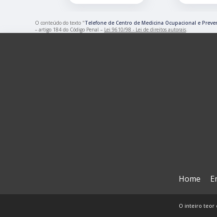
O conteúdo do texto "
Telefone de Centro de Medicina Ocupacional e Preve
– artigo 184 do Código Penal –
Lei 9610/98 - Lei de direitos autorais
.
Home
E
O inteiro teor 