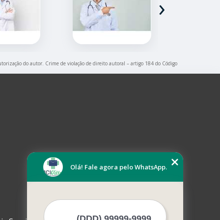
›
utorização do autor. Crime de violação de direito autoral – artigo 184 do Código
Olá! Fale agora pelo WhatsApp.