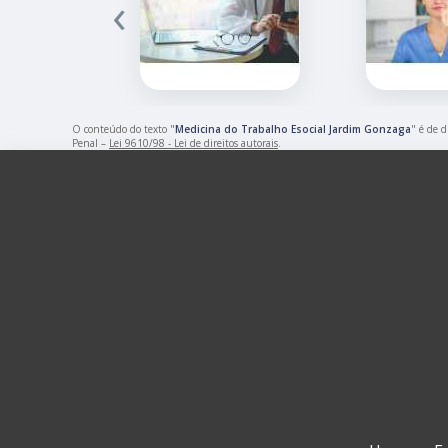
‹
O conteúdo do texto "
Medicina do Trabalho Esocial Jardim Gonzaga
" é de d
Penal –
Lei 9610/98 - Lei de direitos autorais
.