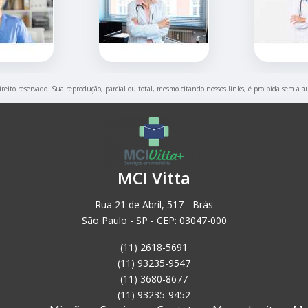
ireito reservado. Sua reprodução, parcial ou total, mesmo citando nossos links, é proibida sem a a
MCI Vitta
Rua 21 de Abril, 517 - Brás
São Paulo - SP - CEP: 03047-000
(11) 2618-5691
(11) 93235-9547
(11) 3680-8677
(11) 93235-9452