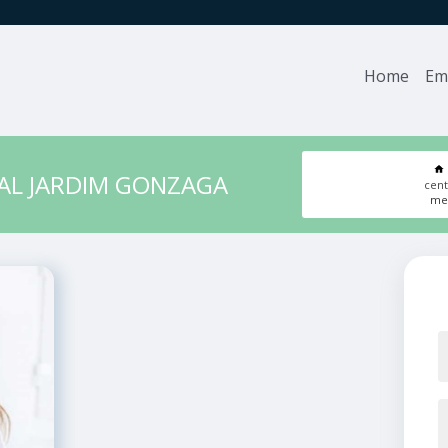
Home
Em
AL JARDIM GONZAGA
cent
med