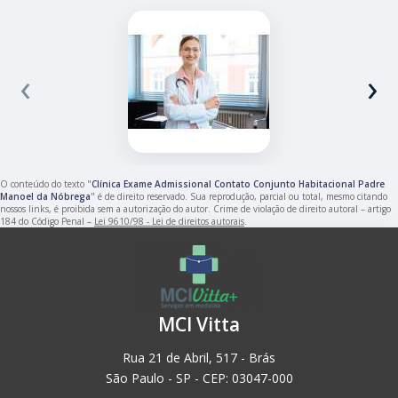
‹
›
O conteúdo do texto "
Clínica Exame Admissional Contato Conjunto Habitacional Padre
Manoel da Nóbrega
" é de direito reservado. Sua reprodução, parcial ou total, mesmo citando
nossos links, é proibida sem a autorização do autor. Crime de violação de direito autoral – artigo
184 do Código Penal –
Lei 9610/98 - Lei de direitos autorais
.
MCI Vitta
Rua 21 de Abril, 517 - Brás
São Paulo - SP - CEP: 03047-000