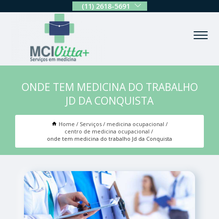
(11) 2618-5691
ONDE TEM MEDICINA DO TRABALHO
JD DA CONQUISTA
Home
Serviços
medicina ocupacional
centro de medicina ocupacional
onde tem medicina do trabalho Jd da Conquista