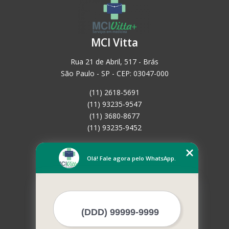
MCI Vitta
Rua 21 de Abril, 517 - Brás
São Paulo - SP - CEP: 03047-000
(11) 2618-5691
(11) 93235-9547
(11) 3680-8677
(11) 93235-9452
Home
Empresa
Olá! Fale agora pelo WhatsApp.
Missão
Serviços
Contato
Mapa do site
Mais Serviços