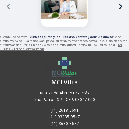
‹
›
O conteúdo do texto "
Clínica Segurança do Trabalho Contato Jardim Assunção
" é de
direito reservado. Sua reprodução, parcial ou total, mesmo citando nossos links, é proibida sem a
autorização do autor. Crime de violação de direito autoral – artigo 184 do Código Penal –
Lei
9610/98 - Lei de direitos autorais
.
MCI Vitta
Rua 21 de Abril, 517 - Brás
São Paulo - SP - CEP: 03047-000
(11) 2618-5691
(11) 93235-9547
(11) 3680-8677