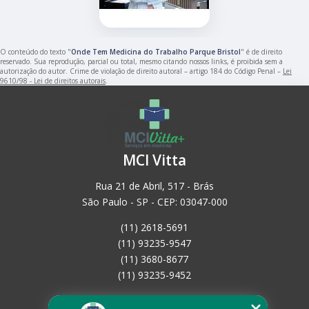
O conteúdo do texto "
Onde Tem Medicina do Trabalho Parque Bristol
" é de direito
reservado. Sua reprodução, parcial ou total, mesmo citando nossos links, é proibida sem a
autorização do autor. Crime de violação de direito autoral – artigo 184 do Código Penal –
Lei
9610/98 - Lei de direitos autorais
.
MCI Vitta
Rua 21 de Abril, 517 - Brás
São Paulo - SP - CEP: 03047-000
(11) 2618-5691
(11) 93235-9547
(11) 3680-8677
(11) 93235-9452
Home