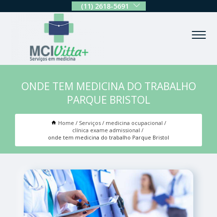
(11) 2618-5691
ONDE TEM MEDICINA DO TRABALHO
PARQUE BRISTOL
Home
Serviços
medicina ocupacional
clínica exame admissional
onde tem medicina do trabalho Parque Bristol