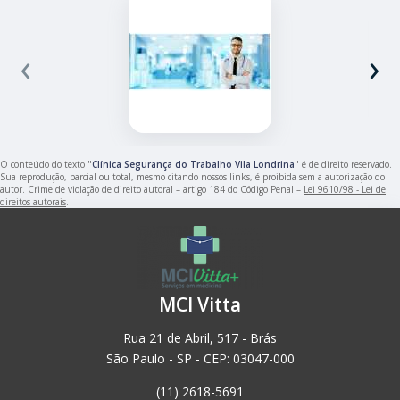
‹
›
O conteúdo do texto "
Clínica Segurança do Trabalho Vila Londrina
" é de direito reservado.
Sua reprodução, parcial ou total, mesmo citando nossos links, é proibida sem a autorização do
autor. Crime de violação de direito autoral – artigo 184 do Código Penal –
Lei 9610/98 - Lei de
direitos autorais
.
MCI Vitta
Rua 21 de Abril, 517 - Brás
São Paulo - SP - CEP: 03047-000
(11) 2618-5691