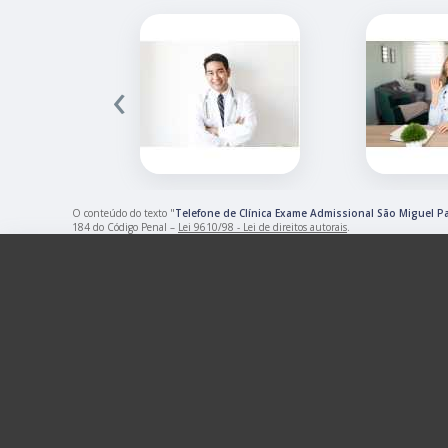
‹
O conteúdo do texto "
Telefone de Clínica Exame Admissional São Miguel Pa
184 do Código Penal –
Lei 9610/98 - Lei de direitos autorais
.