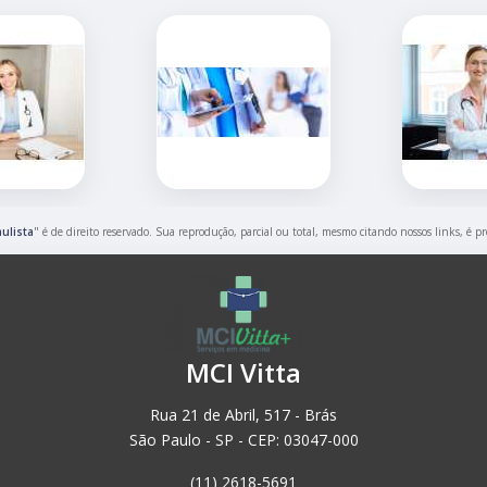
ulista
" é de direito reservado. Sua reprodução, parcial ou total, mesmo citando nossos links, é pr
MCI Vitta
Rua 21 de Abril, 517 - Brás
São Paulo - SP - CEP: 03047-000
(11) 2618-5691