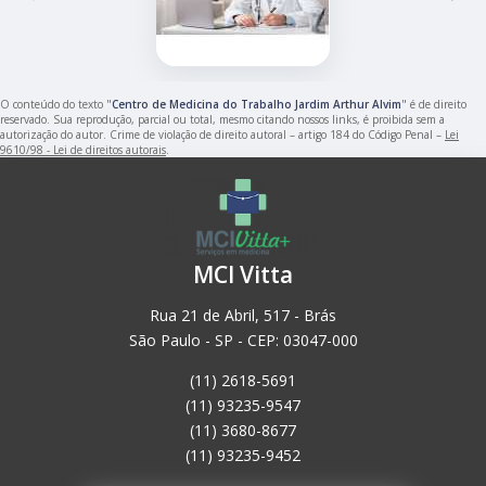
O conteúdo do texto "
Centro de Medicina do Trabalho Jardim Arthur Alvim
" é de direito
reservado. Sua reprodução, parcial ou total, mesmo citando nossos links, é proibida sem a
autorização do autor. Crime de violação de direito autoral – artigo 184 do Código Penal –
Lei
9610/98 - Lei de direitos autorais
.
MCI Vitta
Rua 21 de Abril, 517 - Brás
São Paulo - SP - CEP: 03047-000
(11) 2618-5691
(11) 93235-9547
(11) 3680-8677
(11) 93235-9452