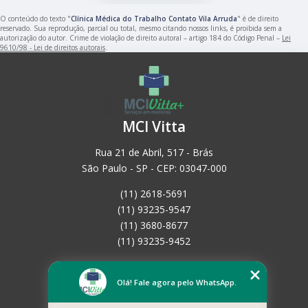
O conteúdo do texto "
Clínica Médica do Trabalho Contato Vila Arruda
" é de direito
reservado. Sua reprodução, parcial ou total, mesmo citando nossos links, é proibida sem a
autorização do autor. Crime de violação de direito autoral – artigo 184 do Código Penal –
Lei
9610/98 - Lei de direitos autorais
.
MCI Vitta
Rua 21 de Abril, 517 - Brás
São Paulo - SP - CEP: 03047-000
(11) 2618-5691
(11) 93235-9547
(11) 3680-8677
(11) 93235-9452
Home
Empresa
Olá! Fale agora pelo WhatsApp.
Missão