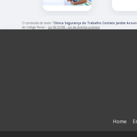
O conteúdo do texto "
Clínica Segurança do Trabalho Contato Jardim Assu
do Código Penal –
Lei 9610/98 - Lei de direitos autorais
.
Home
E