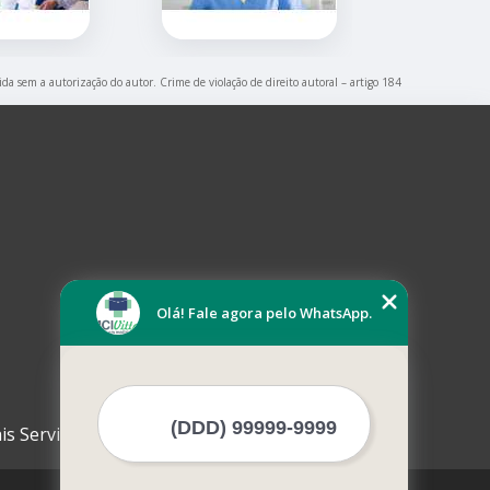
ida sem a autorização do autor. Crime de violação de direito autoral – artigo 184
Olá! Fale agora pelo WhatsApp.
is Serviços