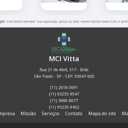
nção
" é de direito reservado. Sua reprodução, parcial ou total, mesmo citando nossos links, é proib
MCI Vitta
Rua 21 de Abril, 517 - Brás
São Paulo - SP - CEP: 03047-000
(11) 2618-5691
(11) 93235-9547
(11) 3680-8677
(11) 93235-9452
mpresa
Missão
Serviços
Contato
Mapa do site
Ma