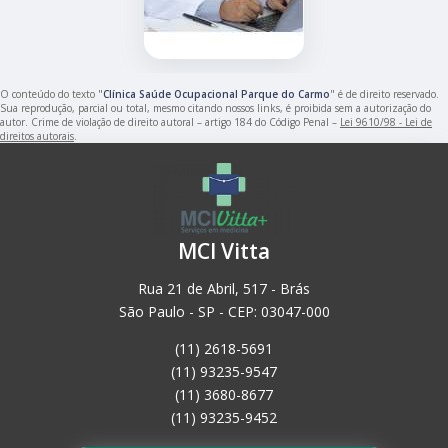
O conteúdo do texto "
Clínica Saúde Ocupacional Parque do Carmo
" é de direito reservado.
Sua reprodução, parcial ou total, mesmo citando nossos links, é proibida sem a autorização do
autor. Crime de violação de direito autoral – artigo 184 do Código Penal –
Lei 9610/98 - Lei de
direitos autorais
.
MCI Vitta
Rua 21 de Abril, 517 - Brás
São Paulo - SP - CEP: 03047-000
(11) 2618-5691
(11) 93235-9547
(11) 3680-8677
(11) 93235-9452