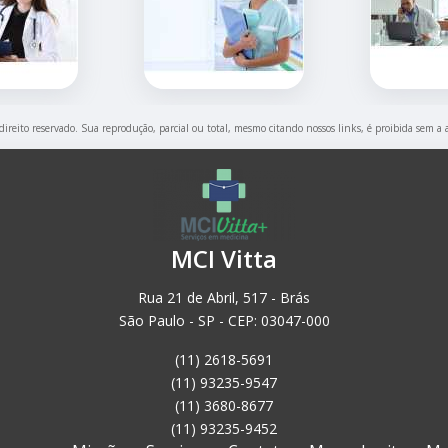
 direito reservado. Sua reprodução, parcial ou total, mesmo citando nossos links, é proibida sem a 
MCI Vitta
Rua 21 de Abril, 517 - Brás
São Paulo - SP - CEP: 03047-000
(11) 2618-5691
(11) 93235-9547
(11) 3680-8677
(11) 93235-9452