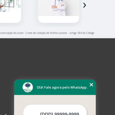
›
autorização do autor. Crime de violação de direito autoral – artigo 184 do Código
Olá! Fale agora pelo WhatsApp.