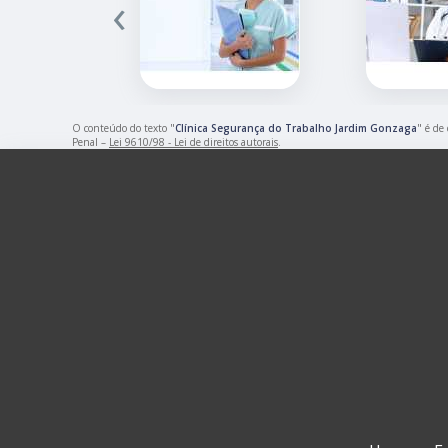
‹
O conteúdo do texto "
Clínica Segurança do Trabalho Jardim Gonzaga
" é de
Penal –
Lei 9610/98 - Lei de direitos autorais
.