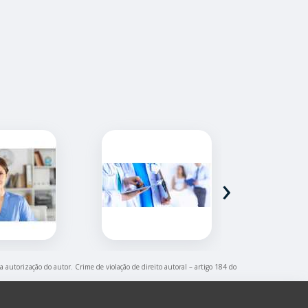
›
a autorização do autor. Crime de violação de direito autoral – artigo 184 do