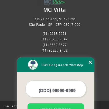
MCI Vitta
Rua 21 de Abril, 517 - Brás
São Paulo - SP - CEP: 03047-000
(11) 2618-5691
(11) 93235-9547
(11) 3680-8677
(11) 93235-9452
Home
Empresa
Olá! Fale agora pelo WhatsApp.
Missão
Serviços
Contato
Mapa do site
Mais Serviços
O inteiro teor deste site está sujeito à proteção de direitos autorais.