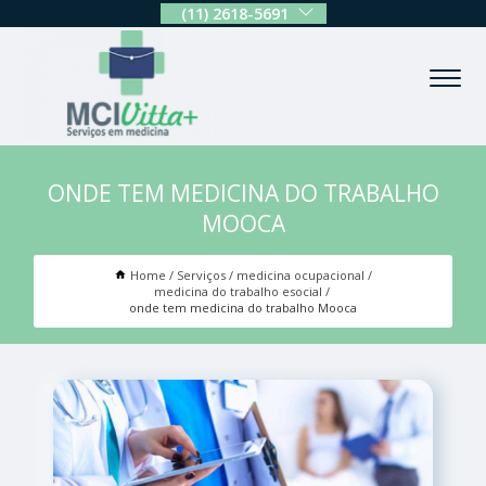
(11) 2618-5691
ONDE TEM MEDICINA DO TRABALHO
MOOCA
Home
Serviços
medicina ocupacional
medicina do trabalho esocial
onde tem medicina do trabalho Mooca