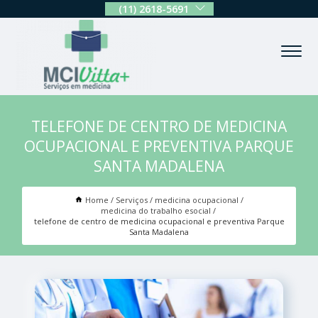
(11) 2618-5691
TELEFONE DE CENTRO DE MEDICINA
OCUPACIONAL E PREVENTIVA PARQUE
SANTA MADALENA
Home
Serviços
medicina ocupacional
medicina do trabalho esocial
telefone de centro de medicina ocupacional e preventiva Parque
Santa Madalena