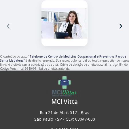
‹
›
O conteúdo do texto "
Telefone de Centro de Medicina Ocupacional e Preventiva Parque
Santa Madalena
" é de direito reservado. Sua reprodução, parcial ou total, mesmo citando nossos
links, é proibida sem a autorização do autor. Crime de violação de direito autoral – artigo 184 do
Código Penal –
Lei 9610/98 - Lei de direitos autorais
.
MCI Vitta
Rua 21 de Abril, 517 - Brás
São Paulo - SP - CEP: 03047-000