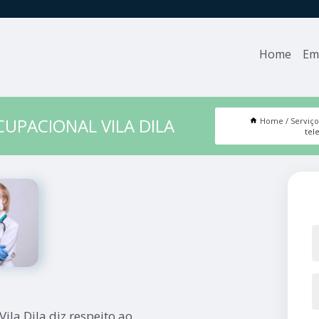
Home
Em
CUPACIONAL VILA DILA
Home
Serviço
tel
ila Dila diz respeito ao