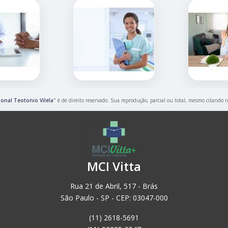
onal Teotonio Vilela
" é de direito reservado. Sua reprodução, parcial ou total, mesmo citando n
MCI Vitta
Rua 21 de Abril, 517 - Brás
São Paulo - SP - CEP: 03047-000
(11) 2618-5691