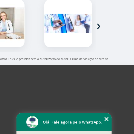
›
ossos links, é proibida sem a autorização do autor. Crime de violação de direito
Olá! Fale agora pelo WhatsApp.