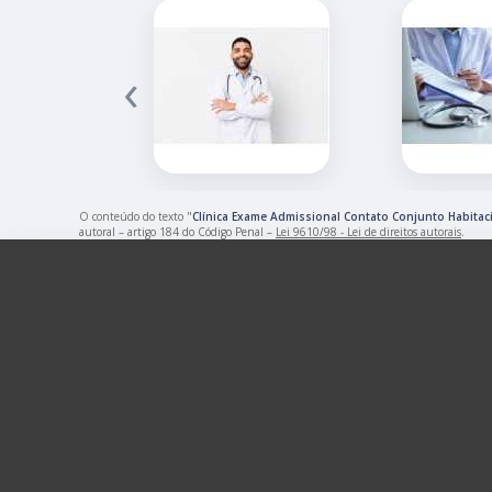
‹
O conteúdo do texto "
Clínica Exame Admissional Contato Conjunto Habitaci
autoral – artigo 184 do Código Penal –
Lei 9610/98 - Lei de direitos autorais
.