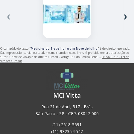
‹
›
O conteúdo do texto "
Medicina do Trabalho Jardim Nove de Julho
" é de direito reservado.
Sua reprodução, parcial ou total, mesmo citando nossos links, é proibida sem a autorização do
autor. Crime de violação de direito autoral – artigo 184 do Código Penal –
Lei 9610/98 - Lei de
direitos autorais
.
MCI Vitta
Rua 21 de Abril, 517 - Brás
São Paulo - SP - CEP: 03047-000
(11) 2618-5691
(11) 93235-9547