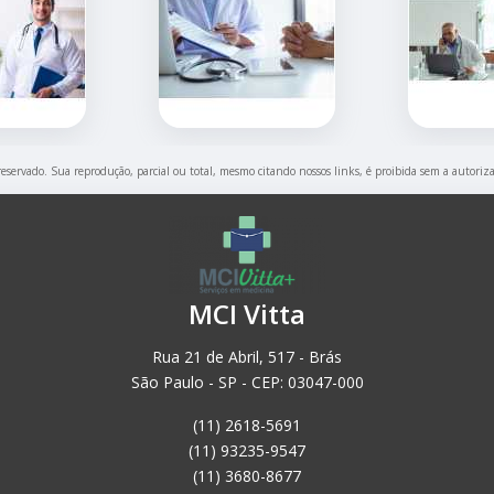
 reservado. Sua reprodução, parcial ou total, mesmo citando nossos links, é proibida sem a autoriz
MCI Vitta
Rua 21 de Abril, 517 - Brás
São Paulo - SP - CEP: 03047-000
(11) 2618-5691
(11) 93235-9547
(11) 3680-8677