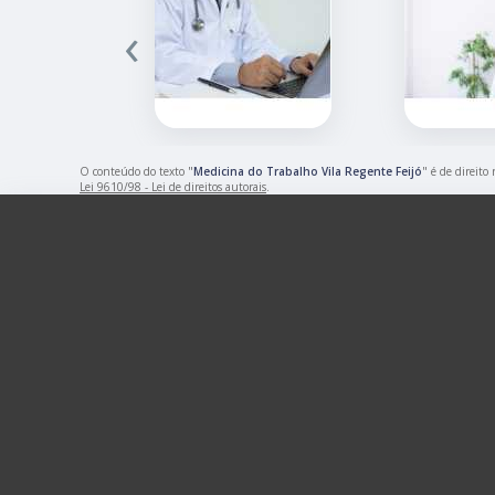
‹
O conteúdo do texto "
Medicina do Trabalho Vila Regente Feijó
" é de direito
Lei 9610/98 - Lei de direitos autorais
.