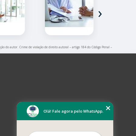
›
ação do autor. Crime de violação de direito autoral – artigo 184 do Código Penal –
Olá! Fale agora pelo WhatsApp.