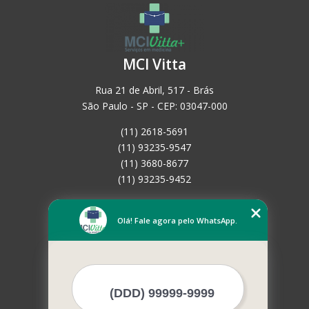
MCI Vitta
Rua 21 de Abril, 517 - Brás
São Paulo - SP - CEP: 03047-000
(11) 2618-5691
(11) 93235-9547
(11) 3680-8677
(11) 93235-9452
Home
Empresa
Olá! Fale agora pelo WhatsApp.
Missão
Serviços
Contato
Mapa do site
Mais Serviços