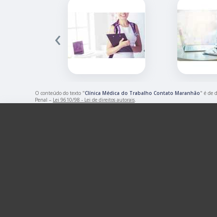
‹
O conteúdo do texto "
Clínica Médica do Trabalho Contato Maranhão
" é de 
Penal –
Lei 9610/98 - Lei de direitos autorais
.