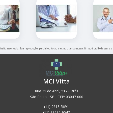
direito reservado. Sua reprodução, parcial ou total, mesmo citando nossos links, é proibida sem a a
MCI Vitta
Rua 21 de Abril, 517 - Brás
São Paulo - SP - CEP: 03047-000
(11) 2618-5691
(11) 93235-9547