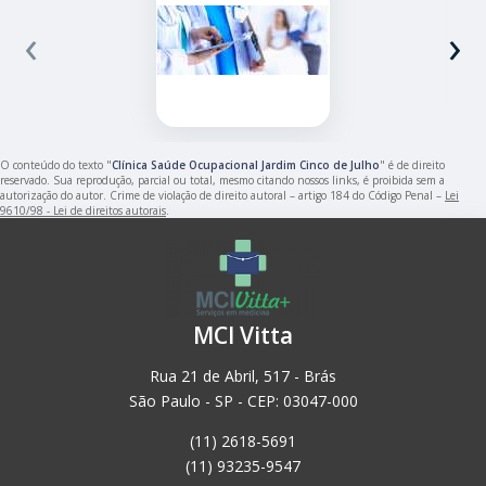
‹
›
O conteúdo do texto "
Clínica Saúde Ocupacional Jardim Cinco de Julho
" é de direito
reservado. Sua reprodução, parcial ou total, mesmo citando nossos links, é proibida sem a
autorização do autor. Crime de violação de direito autoral – artigo 184 do Código Penal –
Lei
9610/98 - Lei de direitos autorais
.
MCI Vitta
Rua 21 de Abril, 517 - Brás
São Paulo - SP - CEP: 03047-000
(11) 2618-5691
(11) 93235-9547