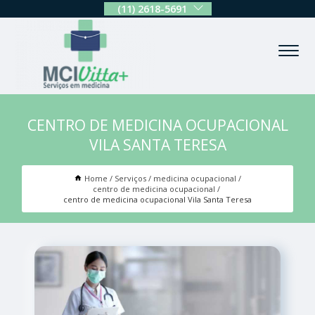
(11) 2618-5691
CENTRO DE MEDICINA OCUPACIONAL
VILA SANTA TERESA
Home
Serviços
medicina ocupacional
centro de medicina ocupacional
centro de medicina ocupacional Vila Santa Teresa