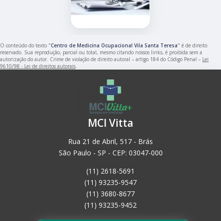
O conteúdo do texto "
Centro de Medicina Ocupacional Vila Santa Teresa
" é de direito
reservado. Sua reprodução, parcial ou total, mesmo citando nossos links, é proibida sem a
autorização do autor. Crime de violação de direito autoral – artigo 184 do Código Penal –
Lei
9610/98 - Lei de direitos autorais
.
MCI Vitta
Rua 21 de Abril, 517 - Brás
São Paulo - SP - CEP: 03047-000
(11) 2618-5691
(11) 93235-9547
(11) 3680-8677
(11) 93235-9452