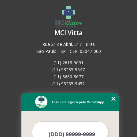
MCI Vitta
Rua 21 de Abril, 517 - Brás
São Paulo - SP - CEP: 03047-000
(11) 2618-5691
(11) 93235-9547
(11) 3680-8677
(11) 93235-9452
Home
Empresa
Olá! Fale agora pelo WhatsApp.
Missão
Serviços
Contato
Mapa do site